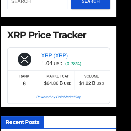
SEARCH
XRP Price Tracker
XRP (XRP)
1.04
(0.28%)
USD
RANK
MARKET CAP
VOLUME
6
$64.86 B
$1.22 B
USD
USD
Powered by CoinMarketCap
Recent Posts