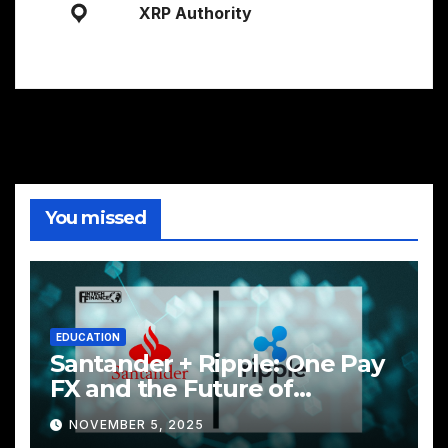
XRP Authority
You missed
EDUCATION
Santander + Ripple: One Pay
FX and the Future of
Cross‑Border Payments
NOVEMBER 5, 2025