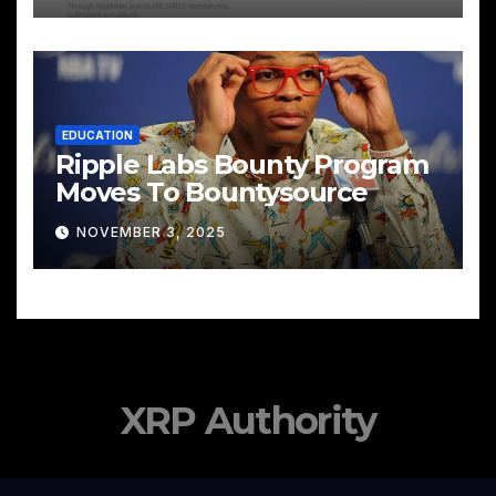
EDUCATION
Ripple Labs Bounty Program
Moves To Bountysource
NOVEMBER 3, 2025
XRP Authority