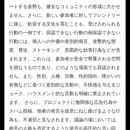
ートする姿勢も、健全なコミュニティの形成に欠かせ
ません。さらに、新しい参加者に対してフレンドリー
に接し、歓迎する文化を育むことも、受け入れられる
行動の一例です。容認できない行動の例容認できない
行動には、個人への中傷や差別的発言、攻撃的な態
度、脅迫、ストーキング、意図的な妨害行為などが含
まれます。これらは、参加者が安全で尊重される空間
を損なうものであり、どのような場面でも容認されま
せん。また、性別、人種、宗教、性的指向、障がいの
有無などに基づく差別的な言動や、不快感を与えるジ
ョーク、ハラスメント的な言動も明確に禁止されてい
ます。 さらに、プロジェクトに無関係な広告行為や
スパム投稿、他者の発言を故意にねじ曲げるような行
為も、不適切と見なされます。議論の場においては、
相手の人格を否定するような発言や高圧的な言い回