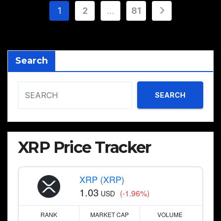
Posts
1
2
…
81
pagination
Search
SEARCH
XRP Price Tracker
XRP (XRP)
1.03
(-1.96%)
USD
RANK
MARKET CAP
VOLUME