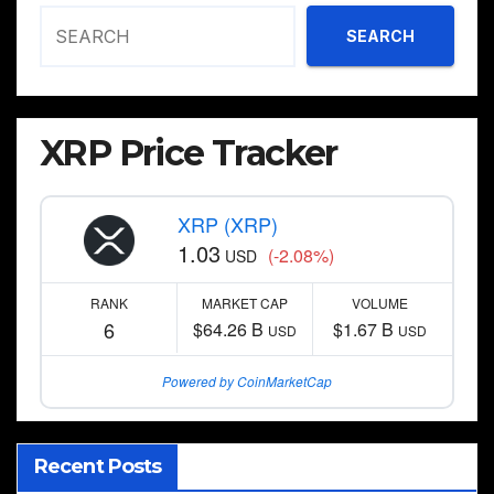
SEARCH
XRP Price Tracker
XRP (XRP)
1.03
(-2.08%)
USD
RANK
MARKET CAP
VOLUME
6
$64.26 B
$1.67 B
USD
USD
Powered by CoinMarketCap
Recent Posts