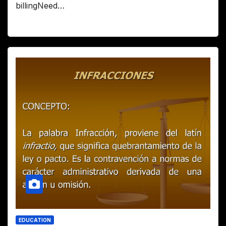
billingNeed…
EDUCATION