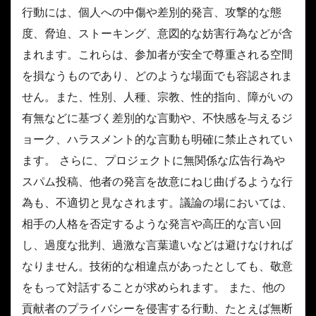
行動には、個人への中傷や差別的発言、攻撃的な態
度、脅迫、ストーキング、意図的な妨害行為などが含
まれます。これらは、参加者が安全で尊重される空間
を損なうものであり、どのような場面でも容認されま
せん。また、性別、人種、宗教、性的指向、障がいの
有無などに基づく差別的な言動や、不快感を与えるジ
ョーク、ハラスメント的な言動も明確に禁止されてい
ます。 さらに、プロジェクトに無関係な広告行為や
スパム投稿、他者の発言を故意にねじ曲げるような行
為も、不適切と見なされます。議論の場においては、
相手の人格を否定するような発言や高圧的な言い回
し、過度な批判、過激な言葉遣いなどは避けなければ
なりません。技術的な相違点があったとしても、敬意
をもって対話することが求められます。 また、他の
貢献者のプライバシーを侵害する行動、たとえば無断