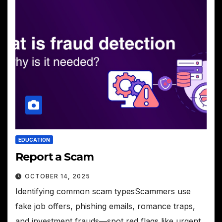
EDUCATION
Report a Scam
OCTOBER 14, 2025
Identifying common scam typesScammers use
fake job offers, phishing emails, romance traps,
and investment frauds—spot red flags like urgent