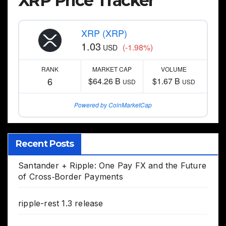
XRP Price Tracker
XRP (XRP)
1.03
(-1.98%)
USD
RANK
MARKET CAP
VOLUME
6
$64.26 B
$1.67 B
USD
USD
Powered by CoinMarketCap
Recent Posts
Santander + Ripple: One Pay FX and the Future
of Cross‑Border Payments
ripple-rest 1.3 release