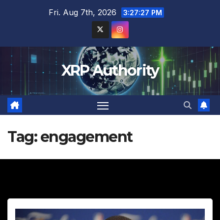
Skip
Fri. Aug 7th, 2026
3:27:29 PM
to
content
XRP Authority
Tag:
engagement