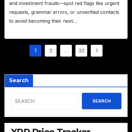
and investment frauds—spot red flags like urgent
requests, grammar errors, or unverified contacts
to avoid becoming their next…
Posts
1
2
…
32
pagination
Search
SEARCH