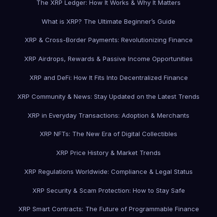
The XRP Ledger: How It Works & Why It Matters
What is XRP? The Ultimate Beginner’s Guide
XRP & Cross-Border Payments: Revolutionizing Finance
XRP Airdrops, Rewards & Passive Income Opportunities
XRP and DeFi: How It Fits Into Decentralized Finance
XRP Community & News: Stay Updated on the Latest Trends
XRP in Everyday Transactions: Adoption & Merchants
XRP NFTs: The New Era of Digital Collectibles
XRP Price History & Market Trends
XRP Regulations Worldwide: Compliance & Legal Status
XRP Security & Scam Protection: How to Stay Safe
XRP Smart Contracts: The Future of Programmable Finance