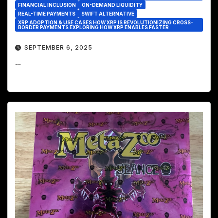
FINANCIAL INCLUSION
ON-DEMAND LIQUIDITY
REAL-TIME PAYMENTS
SWIFT ALTERNATIVE
XRP ADOPTION & USE CASES HOW XRP IS REVOLUTIONIZING CROSS-
BORDER PAYMENTS EXPLORING HOW XRP ENABLES FASTER
SEPTEMBER 6, 2025
...