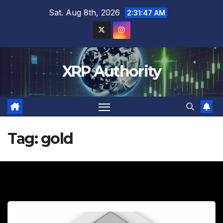
Skip
Sat. Aug 8th, 2026
2:31:48 AM
to
content
XRP Authority
Tag:
gold