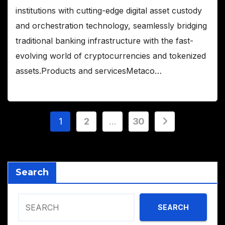
institutions with cutting-edge digital asset custody
and orchestration technology, seamlessly bridging
traditional banking infrastructure with the fast-
evolving world of cryptocurrencies and tokenized
assets.Products and servicesMetaco…
Posts
1
2
…
30
pagination
Search
SEARCH