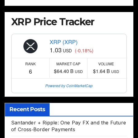
XRP Price Tracker
XRP (XRP)
1.03
(-0.18%)
USD
RANK
MARKET CAP
VOLUME
6
$64.40 B
$1.64 B
USD
USD
Powered by CoinMarketCap
Recent Posts
Santander + Ripple: One Pay FX and the Future
of Cross‑Border Payments