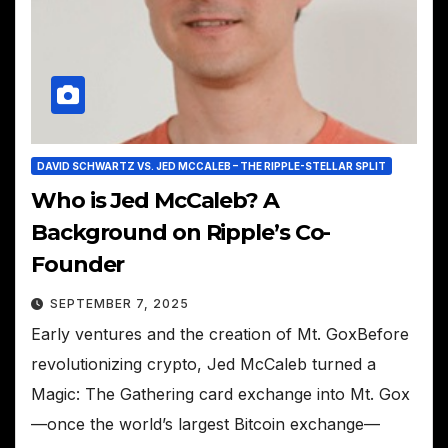
DAVID SCHWARTZ VS. JED MCCALEB – THE RIPPLE-STELLAR SPLIT
Who is Jed McCaleb? A
Background on Ripple’s Co-
Founder
SEPTEMBER 7, 2025
Early ventures and the creation of Mt. GoxBefore
revolutionizing crypto, Jed McCaleb turned a
Magic: The Gathering card exchange into Mt. Gox
—once the world’s largest Bitcoin exchange—